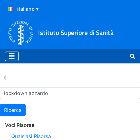
Istituto Superiore di Sanità
Risultati della Ricerca - Ar
Ricerca
Voci Risorse
Qualsiasi Risorsa