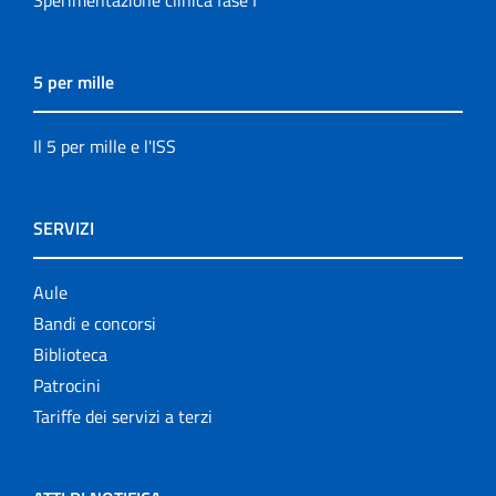
Sperimentazione clinica fase I
5 per mille
Il 5 per mille e l'ISS
SERVIZI
Aule
Bandi e concorsi
Biblioteca
Patrocini
Tariffe dei servizi a terzi