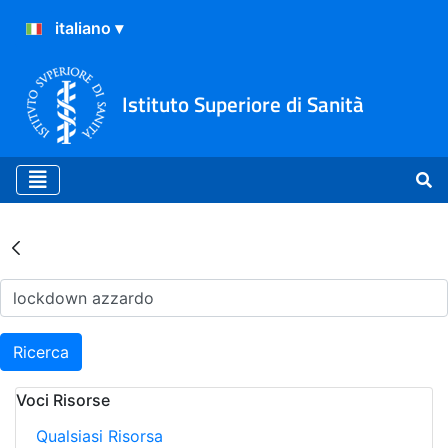
Istituto Superiore di Sanità
Risultati della Ricerca - Ar
Ricerca
Voci Risorse
Qualsiasi Risorsa