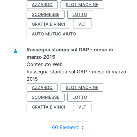
AZZARDO
SLOT MACHINE
SCOMMESSE
LOTTO
GRATTA E VINCI
VLT
AUTO MUTUO AIUTO
Rassegna stampa sul GAP - mese di
marzo 2015
Contenuto Web
Rassegna stampa sul GAP - mese di marzo
2015
AZZARDO
SLOT MACHINE
SCOMMESSE
LOTTO
GRATTA E VINCI
VLT
60 Elementi