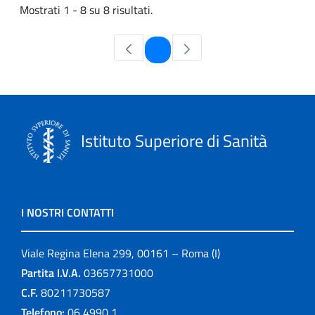
Mostrati 1 - 8 su 8 risultati.
Pagina
1
Istituto Superiore di Sanità
I NOSTRI CONTATTI
Viale Regina Elena 299, 00161 – Roma (I)
Partita I.V.A.
03657731000
C.F.
80211730587
Telefono:
06 4990 1