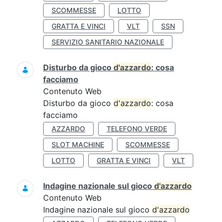
SCOMMESSE
LOTTO
GRATTA E VINCI
VLT
SSN
SERVIZIO SANITARIO NAZIONALE
Disturbo da gioco
d'azzardo
: cosa
facciamo
Contenuto Web
Disturbo da gioco
d'azzardo
: cosa
facciamo
AZZARDO
TELEFONO VERDE
SLOT MACHINE
SCOMMESSE
LOTTO
GRATTA E VINCI
VLT
Indagine nazionale sul gioco
d'azzardo
Contenuto Web
Indagine nazionale sul gioco
d'azzardo