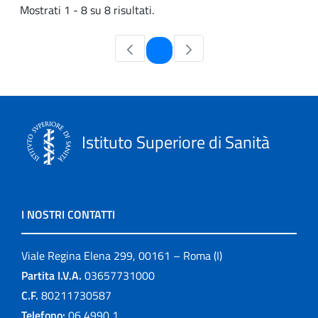
Mostrati 1 - 8 su 8 risultati.
Pagina
1
Istituto Superiore di Sanità
I NOSTRI CONTATTI
Viale Regina Elena 299, 00161 – Roma (I)
Partita I.V.A.
03657731000
C.F.
80211730587
Telefono:
06 4990 1