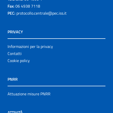
Fax:
06 4938 7118
PEC:
protocollo.centrale@pec.iss.it
PRIVACY
Informazioni per la privacy
Contatti
Cookie policy
PNRR
Attuazione misure PNRR
ATTIVITÀ