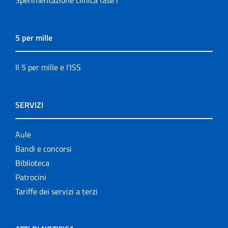
Sperimentazione clinica fase I
5 per mille
Il 5 per mille e l'ISS
SERVIZI
Aule
Bandi e concorsi
Biblioteca
Patrocini
Tariffe dei servizi a terzi