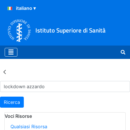
Istituto Superiore di Sanità
Risultati della Ricerca - Ar
Ricerca
Voci Risorse
Qualsiasi Risorsa