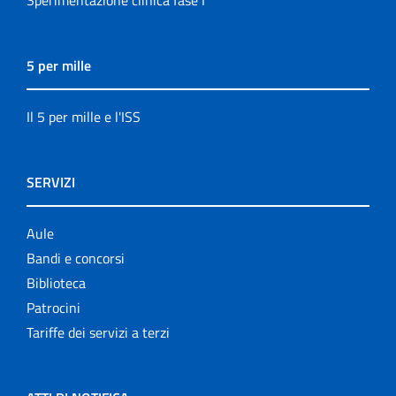
Sperimentazione clinica fase I
5 per mille
Il 5 per mille e l'ISS
SERVIZI
Aule
Bandi e concorsi
Biblioteca
Patrocini
Tariffe dei servizi a terzi