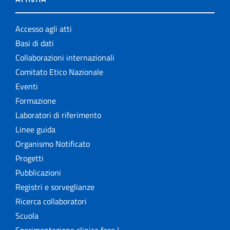
Accesso agli atti
Basi di dati
Collaborazioni internazionali
Comitato Etico Nazionale
Eventi
Formazione
Laboratori di riferimento
Linee guida
Organismo Notificato
Progetti
Pubblicazioni
Registri e sorveglianze
Ricerca collaboratori
Scuola