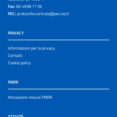
Fax:
06 4938 7118
PEC:
protocollo.centrale@pec.iss.it
PRIVACY
Informazioni per la privacy
Contatti
Cookie policy
PNRR
Attuazione misure PNRR
ATTIVITÀ