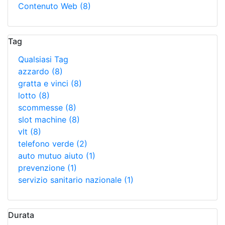
Contenuto Web
(8)
Tag
Qualsiasi Tag
azzardo
(8)
gratta e vinci
(8)
lotto
(8)
scommesse
(8)
slot machine
(8)
vlt
(8)
telefono verde
(2)
auto mutuo aiuto
(1)
prevenzione
(1)
servizio sanitario nazionale
(1)
Durata