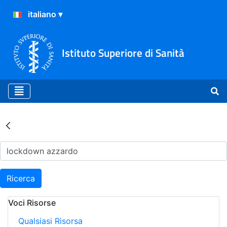
Istituto Superiore di Sanità
Risultati della Ricerca - Ar
Ricerca
Voci Risorse
Qualsiasi Risorsa