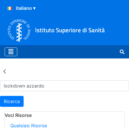
Istituto Superiore di Sanità
Risultati della Ricerca - Ar
Ricerca
Voci Risorse
Qualsiasi Risorsa