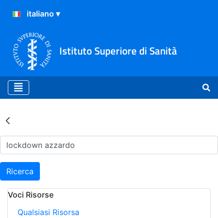
Istituto Superiore di Sanità
Risultati della Ricerca - Ar
Ricerca
Voci Risorse
Qualsiasi Risorsa