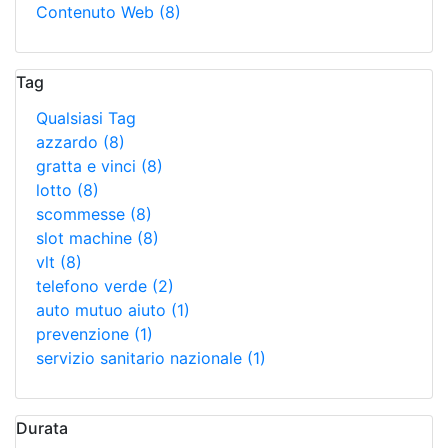
Contenuto Web
(8)
Tag
Qualsiasi Tag
azzardo
(8)
gratta e vinci
(8)
lotto
(8)
scommesse
(8)
slot machine
(8)
vlt
(8)
telefono verde
(2)
auto mutuo aiuto
(1)
prevenzione
(1)
servizio sanitario nazionale
(1)
Durata