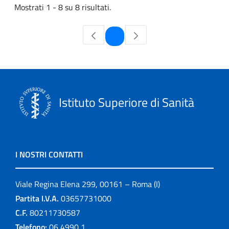
Mostrati 1 - 8 su 8 risultati.
Pagina
1
Istituto Superiore di Sanità
I NOSTRI CONTATTI
Viale Regina Elena 299, 00161 – Roma (I)
Partita I.V.A.
03657731000
C.F.
80211730587
Telefono:
06 4990 1