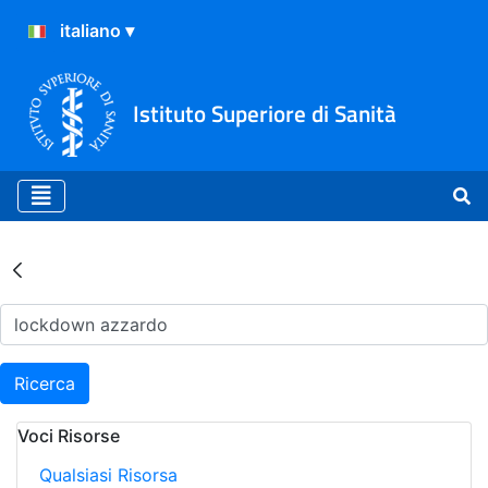
Istituto Superiore di Sanità
Risultati della Ricerca - Ar
Ricerca
Voci Risorse
Qualsiasi Risorsa