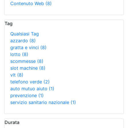
Contenuto Web
(8)
Tag
Qualsiasi Tag
azzardo
(8)
gratta e vinci
(8)
lotto
(8)
scommesse
(8)
slot machine
(8)
vlt
(8)
telefono verde
(2)
auto mutuo aiuto
(1)
prevenzione
(1)
servizio sanitario nazionale
(1)
Durata