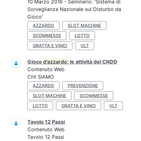
10 Marzo 2016 - Seminario: 'Sistema di
Sorveglianza Nazionale sul Disturbo da
Gioco'
AZZARDO
SLOT MACHINE
SCOMMESSE
LOTTO
GRATTA E VINCI
VLT
Gioco
d'azzardo
: le attività del CNDD
Contenuto Web
CHI SIAMO
AZZARDO
PREVENZIONE
SLOT MACHINE
SCOMMESSE
LOTTO
GRATTA E VINCI
VLT
Tavolo 12 Passi
Contenuto Web
Tavolo 12 Passi