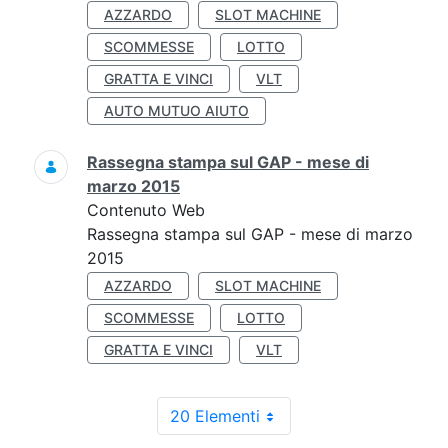
AZZARDO
SLOT MACHINE
SCOMMESSE
LOTTO
GRATTA E VINCI
VLT
AUTO MUTUO AIUTO
Rassegna stampa sul GAP - mese di
marzo 2015
Contenuto Web
Rassegna stampa sul GAP - mese di marzo
2015
AZZARDO
SLOT MACHINE
SCOMMESSE
LOTTO
GRATTA E VINCI
VLT
20 Elementi