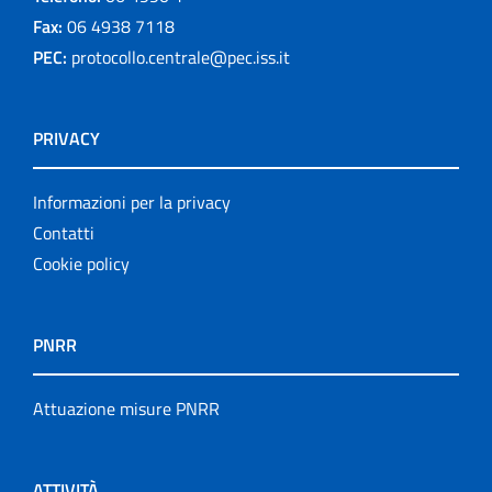
Fax:
06 4938 7118
PEC:
protocollo.centrale@pec.iss.it
PRIVACY
Informazioni per la privacy
Contatti
Cookie policy
PNRR
Attuazione misure PNRR
ATTIVITÀ