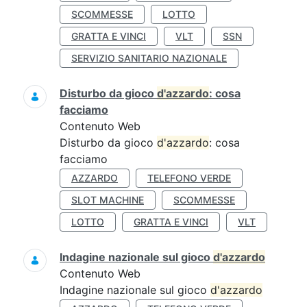
SCOMMESSE
LOTTO
GRATTA E VINCI
VLT
SSN
SERVIZIO SANITARIO NAZIONALE
Disturbo da gioco
d'azzardo
: cosa
facciamo
Contenuto Web
Disturbo da gioco
d'azzardo
: cosa
facciamo
AZZARDO
TELEFONO VERDE
SLOT MACHINE
SCOMMESSE
LOTTO
GRATTA E VINCI
VLT
Indagine nazionale sul gioco
d'azzardo
Contenuto Web
Indagine nazionale sul gioco
d'azzardo