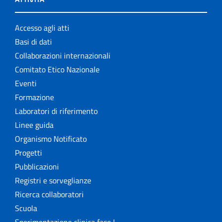
Accesso agli atti
Basi di dati
Collaborazioni internazionali
Comitato Etico Nazionale
Eventi
Formazione
Laboratori di riferimento
Linee guida
Organismo Notificato
Progetti
Pubblicazioni
Registri e sorveglianze
Ricerca collaboratori
Scuola