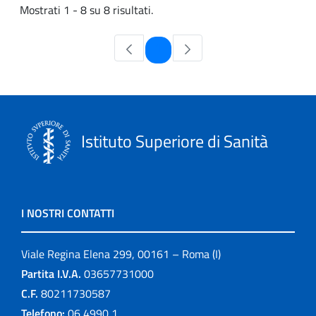
Mostrati 1 - 8 su 8 risultati.
Pagina
1
Istituto Superiore di Sanità
I NOSTRI CONTATTI
Viale Regina Elena 299, 00161 – Roma (I)
Partita I.V.A.
03657731000
C.F.
80211730587
Telefono:
06 4990 1