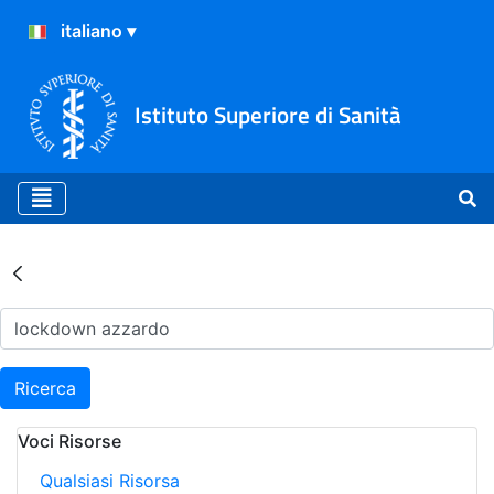
Istituto Superiore di Sanità
Risultati della Ricerca - Ar
Ricerca
Voci Risorse
Qualsiasi Risorsa