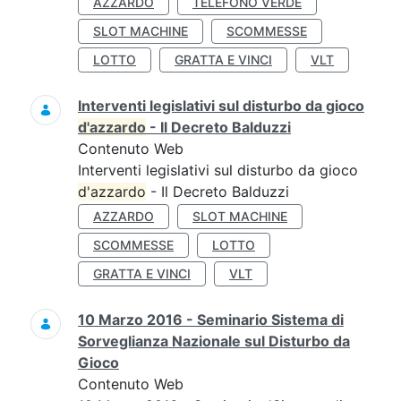
AZZARDO
TELEFONO VERDE
SLOT MACHINE
SCOMMESSE
LOTTO
GRATTA E VINCI
VLT
Interventi legislativi sul disturbo da gioco
d'azzardo
- Il Decreto Balduzzi
Contenuto Web
Interventi legislativi sul disturbo da gioco
d'azzardo
- Il Decreto Balduzzi
AZZARDO
SLOT MACHINE
SCOMMESSE
LOTTO
GRATTA E VINCI
VLT
10 Marzo 2016 - Seminario Sistema di
Sorveglianza Nazionale sul Disturbo da
Gioco
Contenuto Web