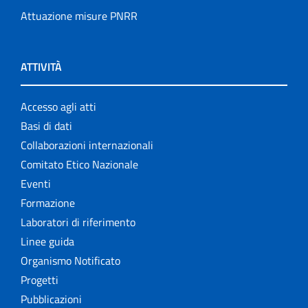
Attuazione misure PNRR
ATTIVITÀ
Accesso agli atti
Basi di dati
Collaborazioni internazionali
Comitato Etico Nazionale
Eventi
Formazione
Laboratori di riferimento
Linee guida
Organismo Notificato
Progetti
Pubblicazioni