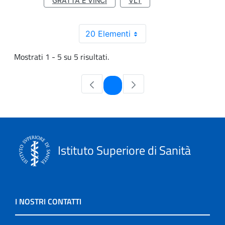
GRATTA E VINCI
VLT
20 Elementi
Mostrati 1 - 5 su 5 risultati.
Pagina
1
Istituto Superiore di Sanità
I NOSTRI CONTATTI