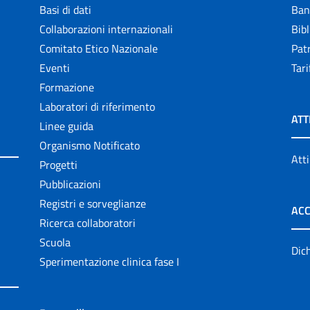
Basi di dati
Ban
Collaborazioni internazionali
Bibl
Comitato Etico Nazionale
Patr
Eventi
Tari
Formazione
Laboratori di riferimento
ATT
Linee guida
Organismo Notificato
Atti
Progetti
Pubblicazioni
Registri e sorveglianze
ACC
Ricerca collaboratori
Scuola
Dich
Sperimentazione clinica fase I