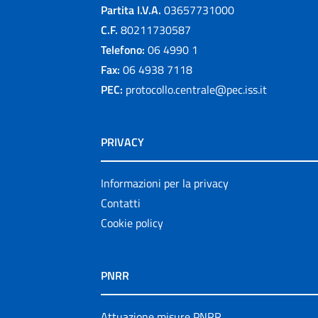
Partita I.V.A.
03657731000
C.F.
80211730587
Telefono:
06 4990 1
Fax:
06 4938 7118
PEC:
protocollo.centrale@pec.iss.it
PRIVACY
Informazioni per la privacy
Contatti
Cookie policy
PNRR
Attuazione misure PNRR