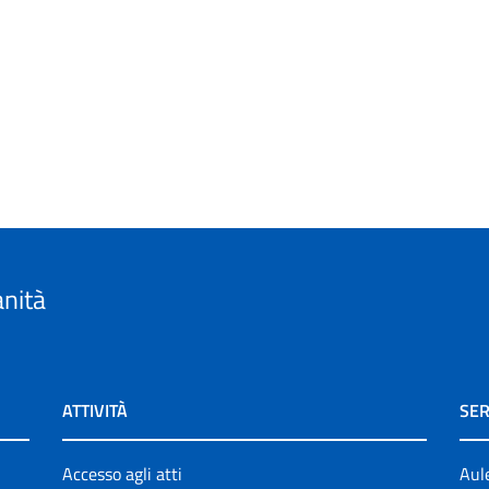
anità
ATTIVITÀ
SER
Accesso agli atti
Aul