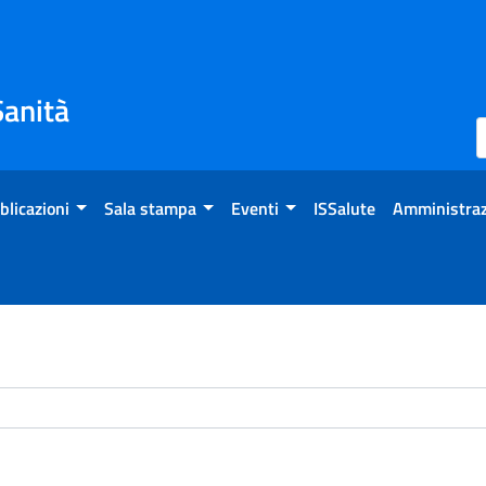
Sanità
blicazioni
Sala stampa
Eventi
ISSalute
Amministraz
chivio