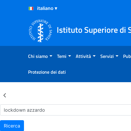
Salta al Contenuto
Salta al Footer
Istituto Superiore di 
Chi siamo
Temi
Attività
Servizi
Pub
Protezione dei dati
Risultati della Ricerca - Ar
Ricerca