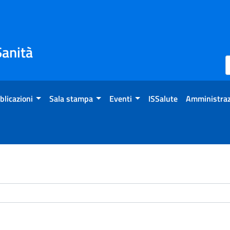
Sanità
blicazioni
Sala stampa
Eventi
ISSalute
Amministraz
chivio