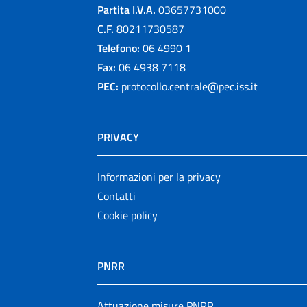
Partita I.V.A.
03657731000
C.F.
80211730587
Telefono:
06 4990 1
Fax:
06 4938 7118
PEC:
protocollo.centrale@pec.iss.it
PRIVACY
Informazioni per la privacy
Contatti
Cookie policy
PNRR
Attuazione misure PNRR