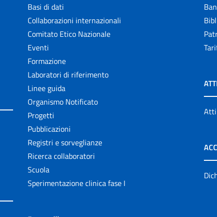
Basi di dati
Ban
Collaborazioni internazionali
Bibl
Comitato Etico Nazionale
Patr
Eventi
Tari
Formazione
Laboratori di riferimento
ATT
Linee guida
Organismo Notificato
Atti
Progetti
Pubblicazioni
Registri e sorveglianze
ACC
Ricerca collaboratori
Scuola
Dich
Sperimentazione clinica fase I