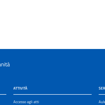
anità
ATTIVITÀ
SER
Accesso agli atti
Aul