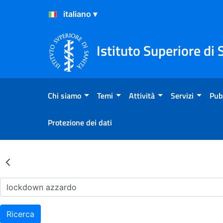
Salta al Contenuto
Salta al Footer
Istituto Superiore di 
Chi siamo
Temi
Attività
Servizi
Pub
Protezione dei dati
Risultati della Ricerca - Ar
Ricerca