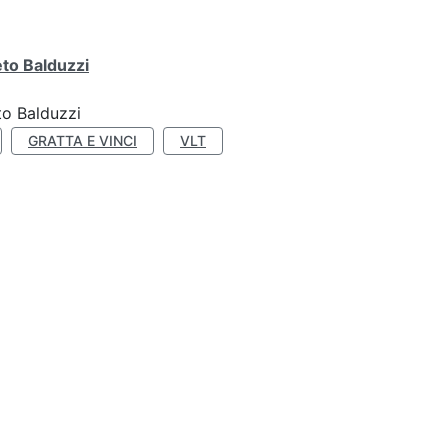
eto Balduzzi
to Balduzzi
GRATTA E VINCI
VLT