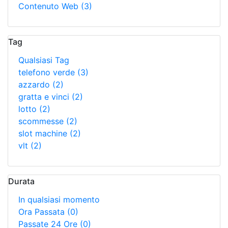
Contenuto Web
(3)
Tag
Qualsiasi Tag
telefono verde
(3)
azzardo
(2)
gratta e vinci
(2)
lotto
(2)
scommesse
(2)
slot machine
(2)
vlt
(2)
Durata
In qualsiasi momento
Ora Passata
(0)
Passate 24 Ore
(0)