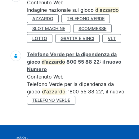
Contenuto Web
Indagine nazionale sul gioco
d'azzardo
AZZARDO
TELEFONO VERDE
SLOT MACHINE
SCOMMESSE
LOTTO
GRATTA E VINCI
VLT
Telefono Verde per la dipendenza da
gioco
d'azzardo
800 55 88 22: il nuovo
Numero
Contenuto Web
Telefono Verde per la dipendenza da
gioco
d'azzardo
: '800 55 88 22', il nuovo
TELEFONO VERDE