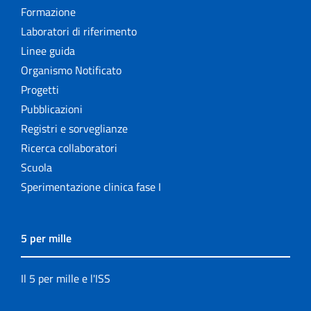
Formazione
Laboratori di riferimento
Linee guida
Organismo Notificato
Progetti
Pubblicazioni
Registri e sorveglianze
Ricerca collaboratori
Scuola
Sperimentazione clinica fase I
5 per mille
Il 5 per mille e l'ISS