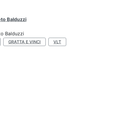
eto Balduzzi
to Balduzzi
GRATTA E VINCI
VLT