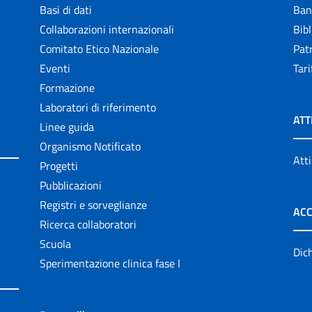
Basi di dati
Ban
Collaborazioni internazionali
Bibl
Comitato Etico Nazionale
Patr
Eventi
Tari
Formazione
Laboratori di riferimento
ATT
Linee guida
Organismo Notificato
Atti
Progetti
Pubblicazioni
Registri e sorveglianze
ACC
Ricerca collaboratori
Scuola
Dich
Sperimentazione clinica fase I