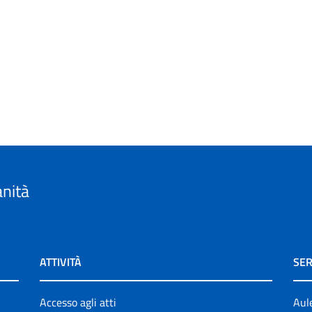
anità
ATTIVITÀ
SER
Accesso agli atti
Aul