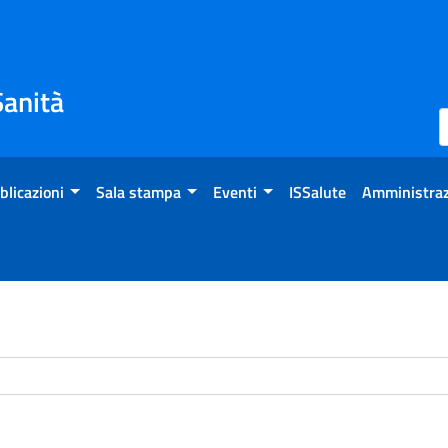
Sanità
blicazioni
Sala stampa
Eventi
ISSalute
Amministraz
chivio