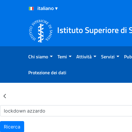
Salta al Contenuto
Salta al Footer
Istituto Superiore di 
Chi siamo
Temi
Attività
Servizi
Pub
Protezione dei dati
Risultati della Ricerca - Ar
Ricerca