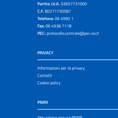
Partita I.V.A.
03657731000
C.F.
80211730587
Telefono:
06 4990 1
Fax:
06 4938 7118
PEC:
protocollo.centrale@pec.iss.it
PRIVACY
Informazioni per la privacy
Contatti
Cookie policy
PNRR
Attuazione misure PNRR