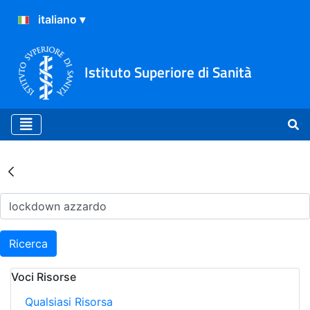
Istituto Superiore di Sanità
Risultati della Ricerca - Ar
Ricerca
Voci Risorse
Qualsiasi Risorsa