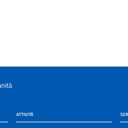
anità
ATTIVITÀ
SER