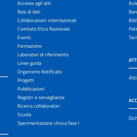
Accesso agli atti
Aul
Basi di dati
Ban
Collaborazioni internazionali
Bibl
Comitato Etico Nazionale
Patr
Eventi
Tari
Formazione
Laboratori di riferimento
ATT
Linee guida
Organismo Notificato
Atti
Progetti
Pubblicazioni
Registri e sorveglianze
ACC
Ricerca collaboratori
Scuola
Dich
Sperimentazione clinica fase I