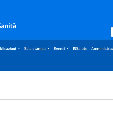
Sanità
blicazioni
Sala stampa
Eventi
ISSalute
Amministraz
chivio