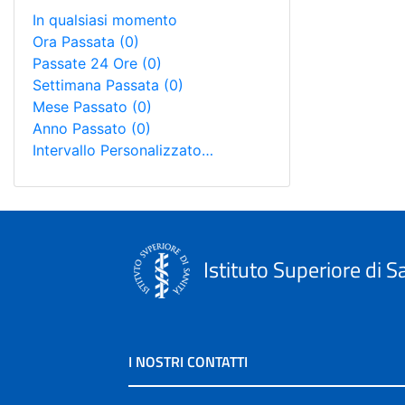
In qualsiasi momento
Ora Passata
(0)
Passate 24 Ore
(0)
Settimana Passata
(0)
Mese Passato
(0)
Anno Passato
(0)
Intervallo Personalizzato…
Istituto Superiore di S
I NOSTRI CONTATTI