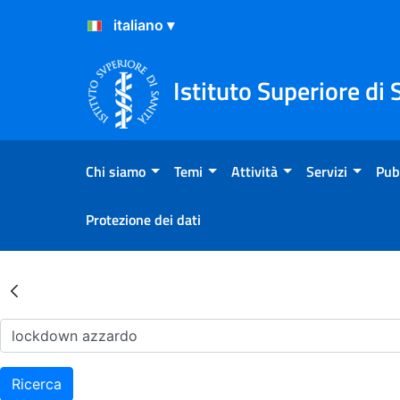
Salta al Contenuto
Salta al Footer
Istituto Superiore di 
Chi siamo
Temi
Attività
Servizi
Pub
Protezione dei dati
Risultati della Ricerca - Ar
Ricerca