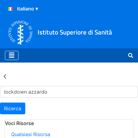
Istituto Superiore di Sanità
Risultati della Ricerca - Ar
Ricerca
Voci Risorse
Qualsiasi Risorsa