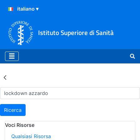
Istituto Superiore di Sanità
Risultati della Ricerca - Ar
Ricerca
Voci Risorse
Qualsiasi Risorsa