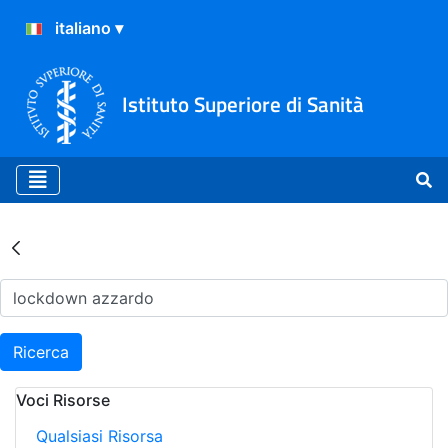
Istituto Superiore di Sanità
Risultati della Ricerca - Ar
Ricerca
Voci Risorse
Qualsiasi Risorsa