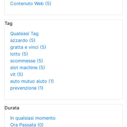
Contenuto Web
(5)
Tag
Qualsiasi Tag
azzardo
(5)
gratta e vinci
(5)
lotto
(5)
scommesse
(5)
slot machine
(5)
vlt
(5)
auto mutuo aiuto
(1)
prevenzione
(1)
Durata
In qualsiasi momento
Ora Passata
(0)