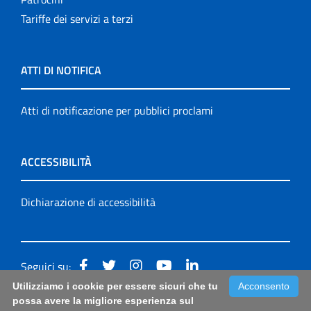
Tariffe dei servizi a terzi
ATTI DI NOTIFICA
Atti di notificazione per pubblici proclami
ACCESSIBILITÀ
Dichiarazione di accessibilità
Seguici su:
Utilizziamo i cookie per essere sicuri che tu
Acconsento
Accessibilità: form di segnalazione di prima istanza per
possa avere la migliore esperienza sul