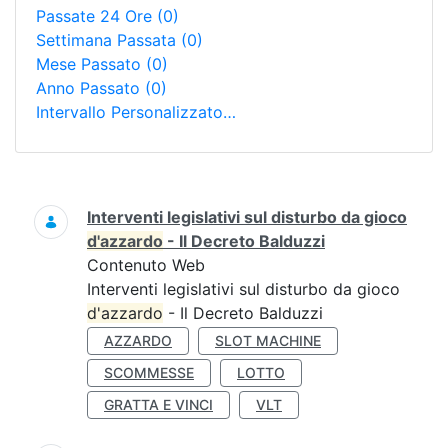
Passate 24 Ore
(0)
Settimana Passata
(0)
Mese Passato
(0)
Anno Passato
(0)
Intervallo Personalizzato…
Ricerca
Interventi legislativi sul disturbo da gioco
d'azzardo
- Il Decreto Balduzzi
Contenuto Web
Interventi legislativi sul disturbo da gioco
d'azzardo
- Il Decreto Balduzzi
AZZARDO
SLOT MACHINE
SCOMMESSE
LOTTO
GRATTA E VINCI
VLT