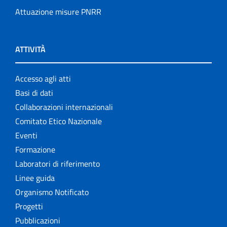
Attuazione misure PNRR
ATTIVITÀ
Accesso agli atti
Basi di dati
Collaborazioni internazionali
Comitato Etico Nazionale
Eventi
Formazione
Laboratori di riferimento
Linee guida
Organismo Notificato
Progetti
Pubblicazioni