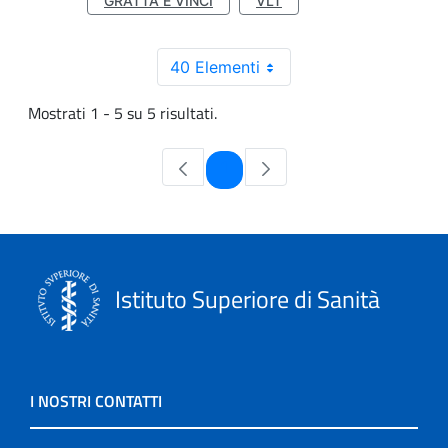
GRATTA E VINCI
VLT
40 Elementi
Mostrati 1 - 5 su 5 risultati.
Pagina
1
Istituto Superiore di Sanità
I NOSTRI CONTATTI