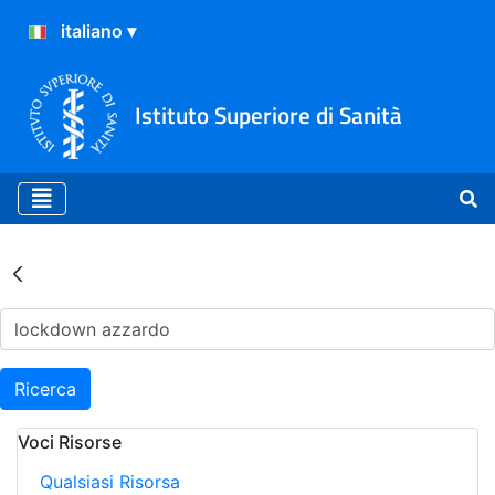
Istituto Superiore di Sanità
Risultati della Ricerca - Ar
Ricerca
Voci Risorse
Qualsiasi Risorsa