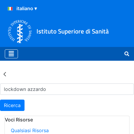
Istituto Superiore di Sanità
Risultati della Ricerca - Ar
Ricerca
Voci Risorse
Qualsiasi Risorsa