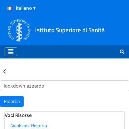
Istituto Superiore di Sanità
Risultati della Ricerca - Ar
Ricerca
Voci Risorse
Qualsiasi Risorsa