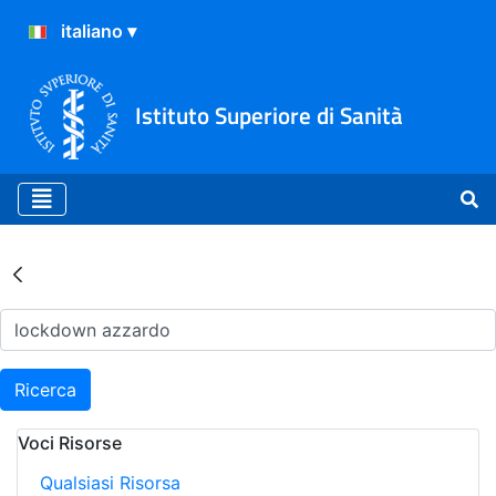
Istituto Superiore di Sanità
Risultati della Ricerca - Ar
Ricerca
Voci Risorse
Qualsiasi Risorsa