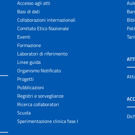
Accesso agli atti
Aul
Basi di dati
Ban
Collaborazioni internazionali
Bibl
Comitato Etico Nazionale
Patr
Eventi
Tari
Formazione
Laboratori di riferimento
ATT
Linee guida
Organismo Notificato
Atti
Progetti
Pubblicazioni
Registri e sorveglianze
ACC
Ricerca collaboratori
Scuola
Dich
Sperimentazione clinica fase I