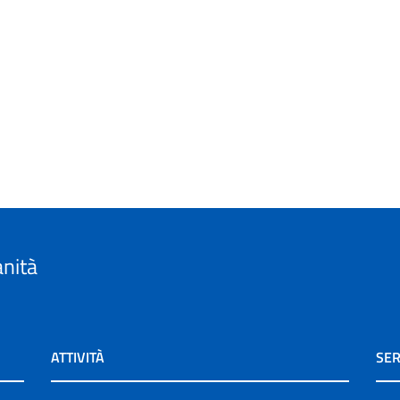
anità
ATTIVITÀ
SER