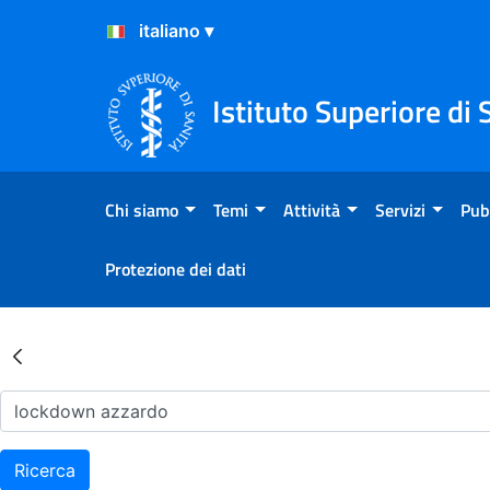
Salta al Contenuto
Salta al Footer
Istituto Superiore di 
Chi siamo
Temi
Attività
Servizi
Pub
Protezione dei dati
Risultati della Ricerca - Ar
Ricerca