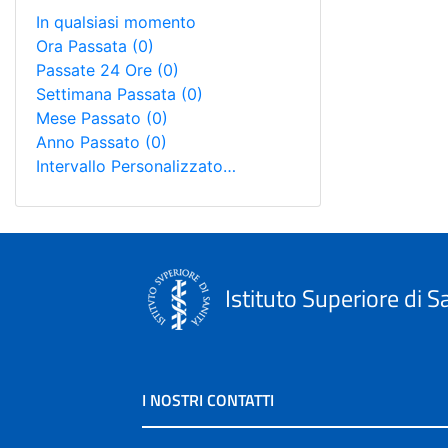
In qualsiasi momento
Ora Passata
(0)
Passate 24 Ore
(0)
Settimana Passata
(0)
Mese Passato
(0)
Anno Passato
(0)
Intervallo Personalizzato…
Istituto Superiore di S
I NOSTRI CONTATTI