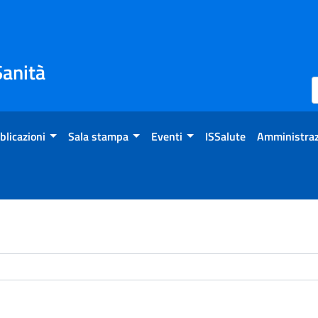
Sanità
blicazioni
Sala stampa
Eventi
ISSalute
Amministraz
chivio