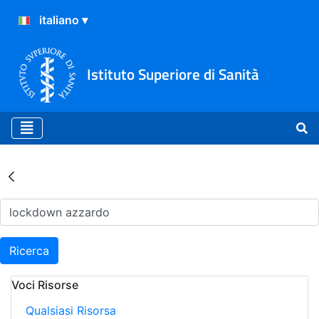
Istituto Superiore di Sanità
Risultati della Ricerca - Ar
Ricerca
Voci Risorse
Qualsiasi Risorsa