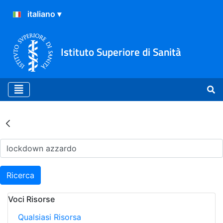
Istituto Superiore di Sanità
Risultati della Ricerca - Ar
Ricerca
Voci Risorse
Qualsiasi Risorsa