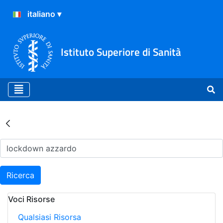
Istituto Superiore di Sanità
Risultati della Ricerca - Ar
Ricerca
Voci Risorse
Qualsiasi Risorsa