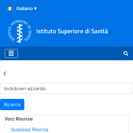
Istituto Superiore di Sanità
Risultati della Ricerca - Ar
Ricerca
Voci Risorse
Qualsiasi Risorsa