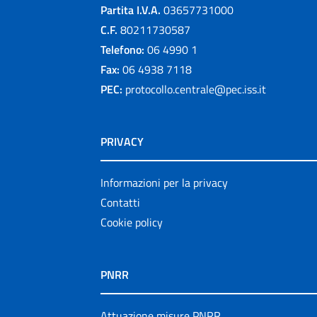
Partita I.V.A.
03657731000
C.F.
80211730587
Telefono:
06 4990 1
Fax:
06 4938 7118
PEC:
protocollo.centrale@pec.iss.it
PRIVACY
Informazioni per la privacy
Contatti
Cookie policy
PNRR
Attuazione misure PNRR