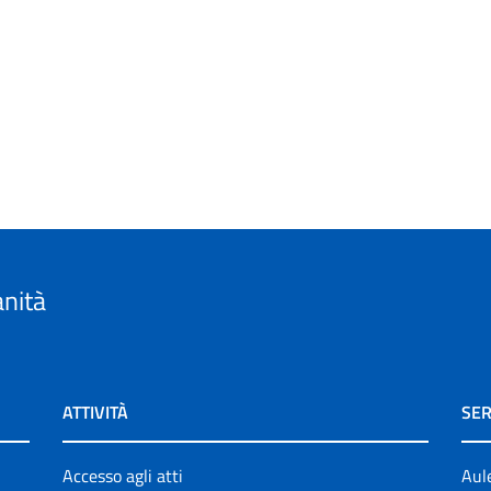
anità
ATTIVITÀ
SER
Accesso agli atti
Aul