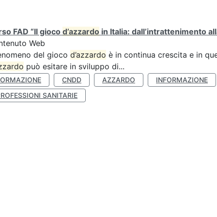
so FAD “Il gioco
d’azzardo
in Italia: dall’intrattenimento al
ntenuto Web
fenomeno del gioco
d’azzardo
è in continua crescita e in qu
zzardo
può esitare in sviluppo di...
FORMAZIONE
CNDD
AZZARDO
INFORMAZIONE
ROFESSIONI SANITARIE