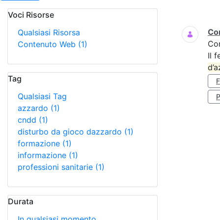
Voci Risorse
Ricerca
Cor
Qualsiasi Risorsa
Co
Contenuto Web
(1)
Il 
d’a
Tag
Qualsiasi Tag
P
azzardo
(1)
cndd
(1)
disturbo da gioco dazzardo
(1)
formazione
(1)
informazione
(1)
professioni sanitarie
(1)
Durata
In qualsiasi momento