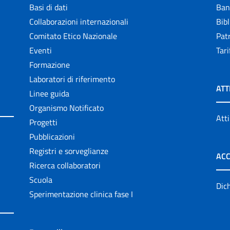
Basi di dati
Ban
Collaborazioni internazionali
Bibl
Comitato Etico Nazionale
Patr
Eventi
Tari
Formazione
Laboratori di riferimento
ATT
Linee guida
Organismo Notificato
Atti
Progetti
Pubblicazioni
Registri e sorveglianze
ACC
Ricerca collaboratori
Scuola
Dich
Sperimentazione clinica fase I