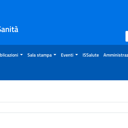
Sanità
blicazioni
Sala stampa
Eventi
ISSalute
Amministraz
chivio