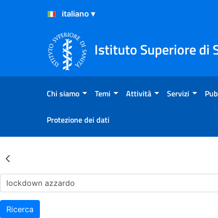
Salta al Contenuto
Salta al Footer
Istituto Superiore di 
Chi siamo
Temi
Attività
Servizi
Pub
Protezione dei dati
Risultati della Ricerca - Ar
Ricerca