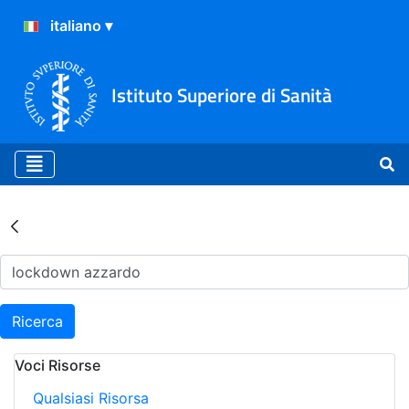
Istituto Superiore di Sanità
Risultati della Ricerca - Ar
Ricerca
Voci Risorse
Qualsiasi Risorsa