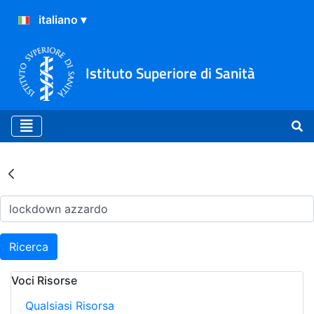
Istituto Superiore di Sanità
Risultati della Ricerca - Ar
Ricerca
Voci Risorse
Qualsiasi Risorsa