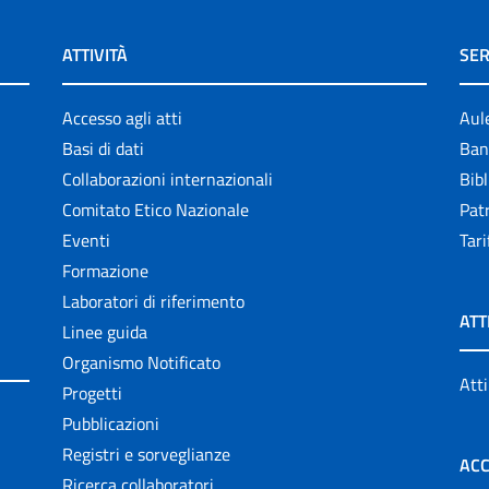
ATTIVITÀ
SER
Accesso agli atti
Aul
Basi di dati
Ban
Collaborazioni internazionali
Bibl
Comitato Etico Nazionale
Patr
Eventi
Tari
Formazione
Laboratori di riferimento
ATT
Linee guida
Organismo Notificato
Atti
Progetti
Pubblicazioni
Registri e sorveglianze
ACC
Ricerca collaboratori