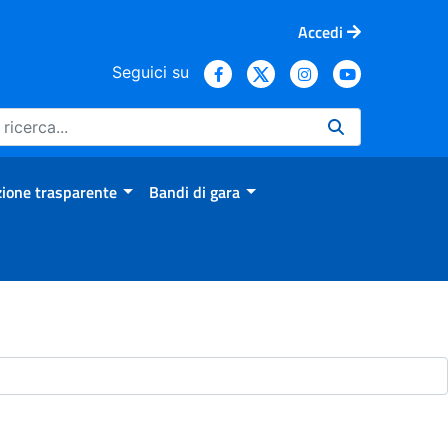
Accedi
Seguici su
ione trasparente
Bandi di gara