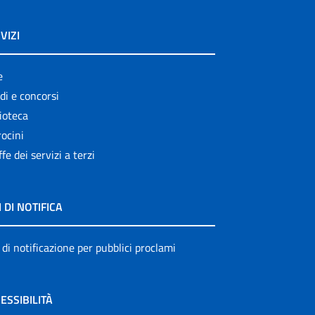
VIZI
e
di e concorsi
ioteca
ocini
ffe dei servizi a terzi
I DI NOTIFICA
 di notificazione per pubblici proclami
ESSIBILITÀ