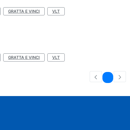
GRATTA E VINCI
VLT
GRATTA E VINCI
VLT
Pagina
1