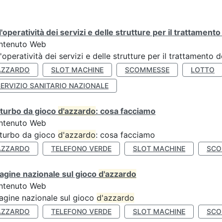
l'operatività dei servizi e delle strutture per il trattament
ntenuto Web
l'operatività dei servizi e delle strutture per il trattamento
AZZARDO
SLOT MACHINE
SCOMMESSE
LOTTO
SERVIZIO SANITARIO NAZIONALE
sturbo da gioco
d'azzardo
: cosa facciamo
ntenuto Web
sturbo da gioco
d'azzardo
: cosa facciamo
AZZARDO
TELEFONO VERDE
SLOT MACHINE
SCO
agine nazionale sul gioco
d'azzardo
ntenuto Web
agine nazionale sul gioco
d'azzardo
AZZARDO
TELEFONO VERDE
SLOT MACHINE
SCO