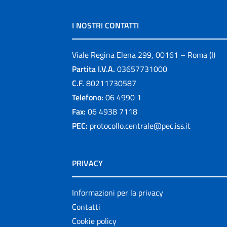
I NOSTRI CONTATTI
Viale Regina Elena 299, 00161 – Roma (I)
Partita I.V.A.
03657731000
C.F.
80211730587
Telefono:
06 4990 1
Fax:
06 4938 7118
PEC:
protocollo.centrale@pec.iss.it
PRIVACY
Informazioni per la privacy
Contatti
Cookie policy