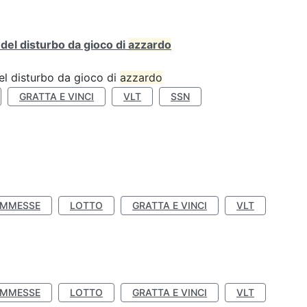
o del disturbo da gioco di
azzardo
 del disturbo da gioco di
azzardo
GRATTA E VINCI
VLT
SSN
MMESSE
LOTTO
GRATTA E VINCI
VLT
MMESSE
LOTTO
GRATTA E VINCI
VLT