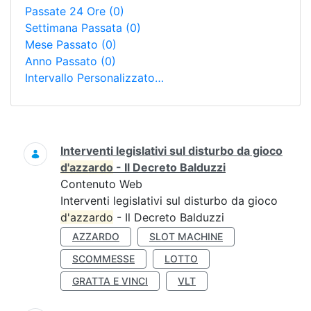
Passate 24 Ore
(0)
Settimana Passata
(0)
Mese Passato
(0)
Anno Passato
(0)
Intervallo Personalizzato…
Ricerca
Interventi legislativi sul disturbo da gioco
d'azzardo
- Il Decreto Balduzzi
Contenuto Web
Interventi legislativi sul disturbo da gioco
d'azzardo
- Il Decreto Balduzzi
AZZARDO
SLOT MACHINE
SCOMMESSE
LOTTO
GRATTA E VINCI
VLT