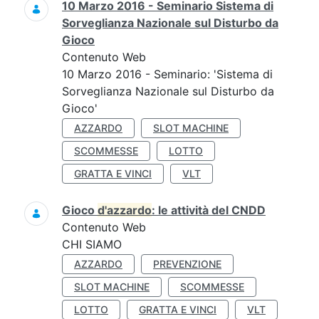
10 Marzo 2016 - Seminario Sistema di
Sorveglianza Nazionale sul Disturbo da
Gioco
Contenuto Web
10 Marzo 2016 - Seminario: 'Sistema di
Sorveglianza Nazionale sul Disturbo da
Gioco'
AZZARDO
SLOT MACHINE
SCOMMESSE
LOTTO
GRATTA E VINCI
VLT
Gioco
d'azzardo
: le attività del CNDD
Contenuto Web
CHI SIAMO
AZZARDO
PREVENZIONE
SLOT MACHINE
SCOMMESSE
LOTTO
GRATTA E VINCI
VLT