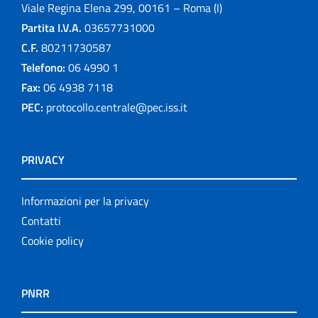
Viale Regina Elena 299, 00161 – Roma (I)
Partita I.V.A.
03657731000
C.F.
80211730587
Telefono:
06 4990 1
Fax:
06 4938 7118
PEC:
protocollo.centrale@pec.iss.it
PRIVACY
Informazioni per la privacy
Contatti
Cookie policy
PNRR