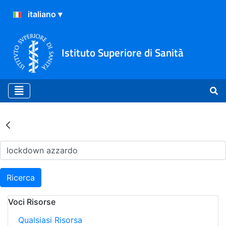
Istituto Superiore di Sanità
Risultati della Ricerca - Ar
Ricerca
Voci Risorse
Qualsiasi Risorsa