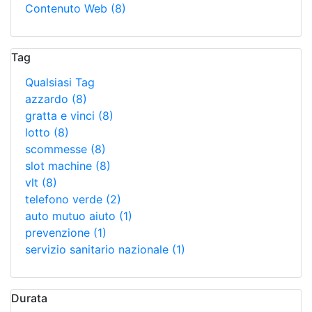
Contenuto Web
(8)
Tag
Qualsiasi Tag
azzardo
(8)
gratta e vinci
(8)
lotto
(8)
scommesse
(8)
slot machine
(8)
vlt
(8)
telefono verde
(2)
auto mutuo aiuto
(1)
prevenzione
(1)
servizio sanitario nazionale
(1)
Durata