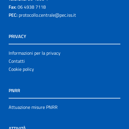
Fax:
06 4938 7118
PEC:
protocollo.centrale@pec.iss.it
PRIVACY
Informazioni per la privacy
Contatti
Cookie policy
PNRR
Attuazione misure PNRR
ATTIVITÀ