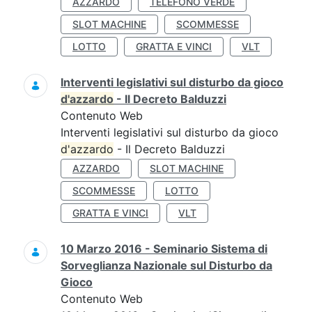
AZZARDO
TELEFONO VERDE
SLOT MACHINE
SCOMMESSE
LOTTO
GRATTA E VINCI
VLT
Interventi legislativi sul disturbo da gioco
d'azzardo
- Il Decreto Balduzzi
Contenuto Web
Interventi legislativi sul disturbo da gioco
d'azzardo
- Il Decreto Balduzzi
AZZARDO
SLOT MACHINE
SCOMMESSE
LOTTO
GRATTA E VINCI
VLT
10 Marzo 2016 - Seminario Sistema di
Sorveglianza Nazionale sul Disturbo da
Gioco
Contenuto Web