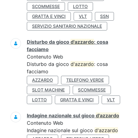
SCOMMESSE
LOTTO
GRATTA E VINCI
VLT
SSN
SERVIZIO SANITARIO NAZIONALE
Disturbo da gioco
d'azzardo
: cosa
facciamo
Contenuto Web
Disturbo da gioco
d'azzardo
: cosa
facciamo
AZZARDO
TELEFONO VERDE
SLOT MACHINE
SCOMMESSE
LOTTO
GRATTA E VINCI
VLT
Indagine nazionale sul gioco
d'azzardo
Contenuto Web
Indagine nazionale sul gioco
d'azzardo