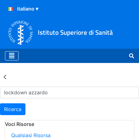
Istituto Superiore di Sanità
Risultati della Ricerca - Ar
Ricerca
Voci Risorse
Qualsiasi Risorsa