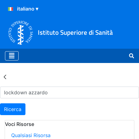
Istituto Superiore di Sanità
Risultati della Ricerca - Ar
Ricerca
Voci Risorse
Qualsiasi Risorsa