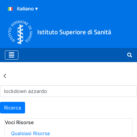
Istituto Superiore di Sanità
Risultati della Ricerca - Ar
Ricerca
Voci Risorse
Qualsiasi Risorsa