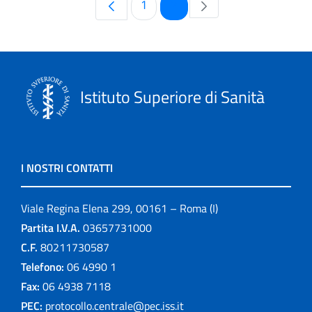
Pagina
Pagina
1
2
Istituto Superiore di Sanità
I NOSTRI CONTATTI
Viale Regina Elena 299, 00161 – Roma (I)
Partita I.V.A.
03657731000
C.F.
80211730587
Telefono:
06 4990 1
Fax:
06 4938 7118
PEC:
protocollo.centrale@pec.iss.it