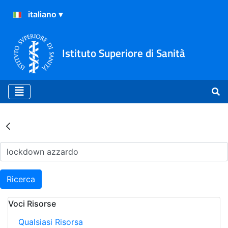
Istituto Superiore di Sanità
Risultati della Ricerca - Ar
Ricerca
Voci Risorse
Qualsiasi Risorsa