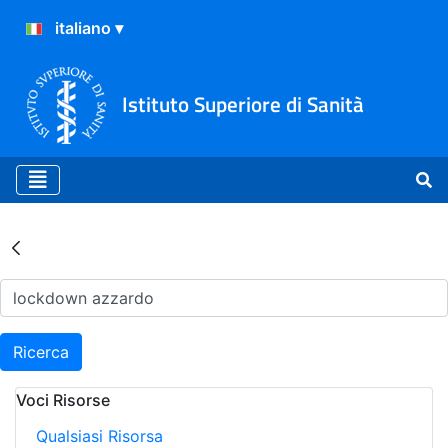
Istituto Superiore di Sanità
Risultati della Ricerca - Ar
Ricerca
Voci Risorse
Qualsiasi Risorsa