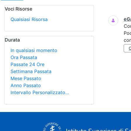
Voci Risorse
Ricerca
eGa
Qualsiasi Risorsa
Co
Poc
Durata
con
In qualsiasi momento
Ora Passata
Passate 24 Ore
Settimana Passata
Mese Passato
Anno Passato
Intervallo Personalizzato…
Istituto Superiore di S