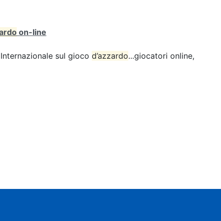
zardo
on-line
Internazionale sul gioco
d’azzardo
...giocatori online,