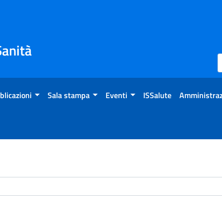
Sanità
blicazioni
Sala stampa
Eventi
ISSalute
Amministraz
chivio