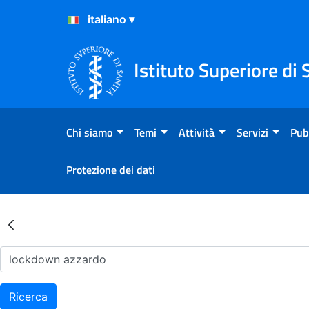
Salta al Contenuto
Salta al Footer
Istituto Superiore di 
Chi siamo
Temi
Attività
Servizi
Pub
Protezione dei dati
Risultati della Ricerca - Ar
Ricerca