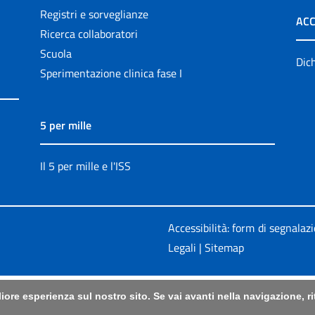
Registri e sorveglianze
ACC
Ricerca collaboratori
Scuola
Dich
Sperimentazione clinica fase I
5 per mille
Il 5 per mille e l'ISS
Accessibilità: form di segnalaz
Legali
|
Sitemap
liore esperienza sul nostro sito. Se vai avanti nella navigazione, 