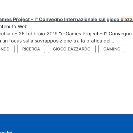
mes Project – I° Convegno Internazionale sul gioco
d’az
ntenuto Web
chiari – 26 febbraio 2019 “e-Games Project – I° Convegno 
 un focus sulla sovrapposizione tra la pratica del...
CNDD
RICERCA
GIOCO DAZZARDO
GAMING
anità