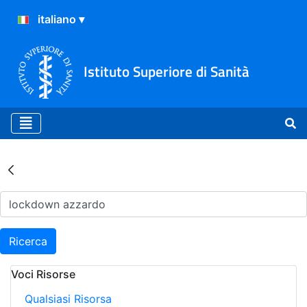
Istituto Superiore di Sanità
Risultati della Ricerca - Ar
Ricerca
Voci Risorse
Qualsiasi Risorsa