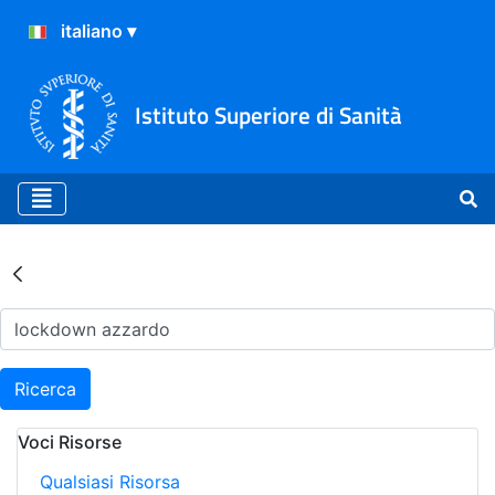
Istituto Superiore di Sanità
Risultati della Ricerca - Ar
Ricerca
Voci Risorse
Qualsiasi Risorsa