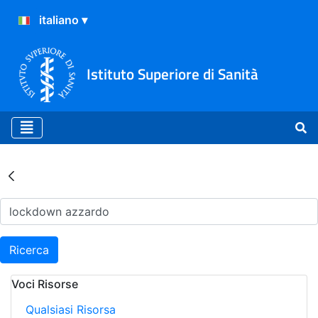
Istituto Superiore di Sanità
Risultati della Ricerca - Ar
Ricerca
Voci Risorse
Qualsiasi Risorsa