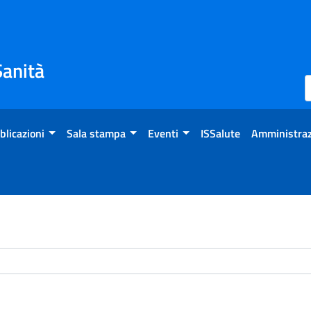
Sanità
blicazioni
Sala stampa
Eventi
ISSalute
Amministraz
chivio