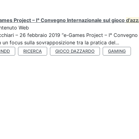
mes Project – I° Convegno Internazionale sul gioco
d’az
ntenuto Web
chiari – 26 febbraio 2019 “e-Games Project – I° Convegno 
 un focus sulla sovrapposizione tra la pratica del...
CNDD
RICERCA
GIOCO DAZZARDO
GAMING