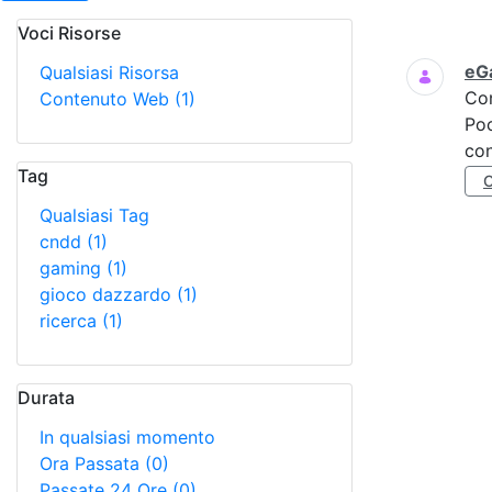
Voci Risorse
Ricerca
eGa
Qualsiasi Risorsa
Co
Contenuto Web
(1)
Poc
con
Tag
Qualsiasi Tag
cndd
(1)
gaming
(1)
gioco dazzardo
(1)
ricerca
(1)
Durata
In qualsiasi momento
Ora Passata
(0)
Passate 24 Ore
(0)