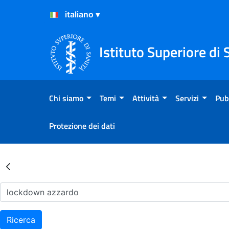
Salta al Contenuto
Salta al Footer
Istituto Superiore di 
Chi siamo
Temi
Attività
Servizi
Pub
Protezione dei dati
Risultati della Ricerca - Ar
Ricerca