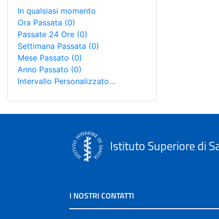
In qualsiasi momento
Ora Passata
(0)
Passate 24 Ore
(0)
Settimana Passata
(0)
Mese Passato
(0)
Anno Passato
(0)
Intervallo Personalizzato…
Istituto Superiore di S
I NOSTRI CONTATTI