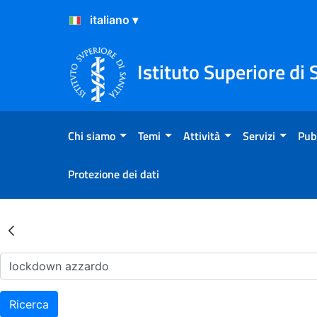
Salta al Contenuto
Salta al Footer
Istituto Superiore di 
Chi siamo
Temi
Attività
Servizi
Pub
Protezione dei dati
Risultati della Ricerca - Ar
Ricerca