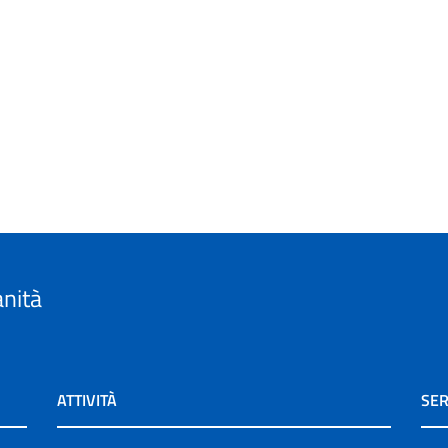
anità
ATTIVITÀ
SER