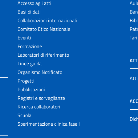
Accesso agli atti
Aul
Basi di dati
Ban
Collaborazioni internazionali
Bibl
Comitato Etico Nazionale
Patr
Eventi
Tari
Formazione
Laboratori di riferimento
ATT
Linee guida
Organismo Notificato
Atti
Progetti
Pubblicazioni
Registri e sorveglianze
ACC
Ricerca collaboratori
Scuola
Dich
Sperimentazione clinica fase I