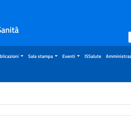
Sanità
blicazioni
Sala stampa
Eventi
ISSalute
Amministraz
chivio