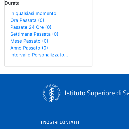
Durata
In qualsiasi momento
Ora Passata
(0)
Passate 24 Ore
(0)
Settimana Passata
(0)
Mese Passato
(0)
Anno Passato
(0)
Intervallo Personalizzato…
Istituto Superiore di S
I NOSTRI CONTATTI