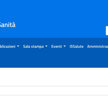
Sanità
blicazioni
Sala stampa
Eventi
ISSalute
Amministraz
chivio