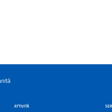
anità
ATTIVITÀ
SER