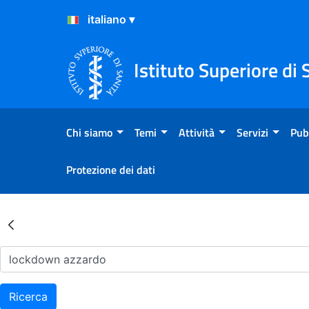
Salta al Contenuto
Salta al Footer
Istituto Superiore di 
Chi siamo
Temi
Attività
Servizi
Pub
Protezione dei dati
Risultati della Ricerca - Ar
Ricerca