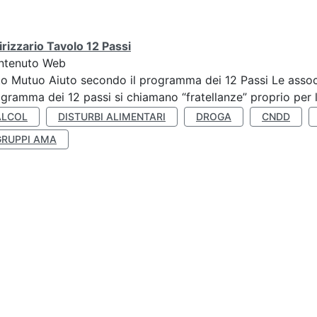
irizzario Tavolo 12 Passi
ntenuto Web
o Mutuo Aiuto secondo il programma dei 12 Passi Le associa
gramma dei 12 passi si chiamano “fratellanze” proprio per lo
ALCOL
DISTURBI ALIMENTARI
DROGA
CNDD
GRUPPI AMA