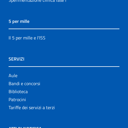
Sperimentazione clinica fase I
5 per mille
Il 5 per mille e l'ISS
SERVIZI
Aule
Bandi e concorsi
Biblioteca
Patrocini
Tariffe dei servizi a terzi