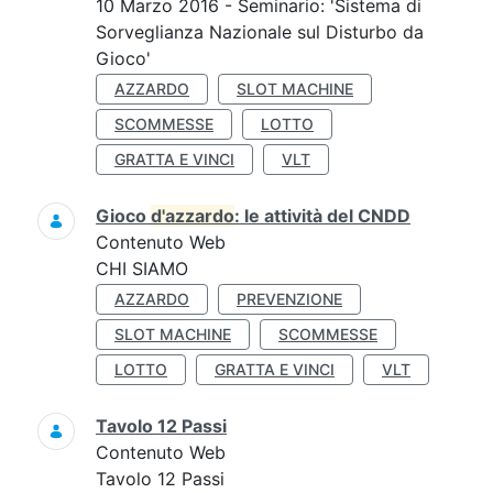
10 Marzo 2016 - Seminario: 'Sistema di
Sorveglianza Nazionale sul Disturbo da
Gioco'
AZZARDO
SLOT MACHINE
SCOMMESSE
LOTTO
GRATTA E VINCI
VLT
Gioco
d'azzardo
: le attività del CNDD
Contenuto Web
CHI SIAMO
AZZARDO
PREVENZIONE
SLOT MACHINE
SCOMMESSE
LOTTO
GRATTA E VINCI
VLT
Tavolo 12 Passi
Contenuto Web
Tavolo 12 Passi