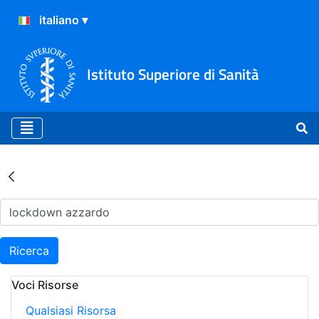
Istituto Superiore di Sanità
Risultati della Ricerca - Ar
Ricerca
Voci Risorse
Qualsiasi Risorsa