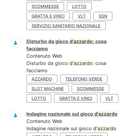
SCOMMESSE
LOTTO
GRATTA E VINCI
VLT
SSN
SERVIZIO SANITARIO NAZIONALE
Disturbo da gioco
d'azzardo
: cosa
facciamo
Contenuto Web
Disturbo da gioco
d'azzardo
: cosa
facciamo
AZZARDO
TELEFONO VERDE
SLOT MACHINE
SCOMMESSE
LOTTO
GRATTA E VINCI
VLT
Indagine nazionale sul gioco
d'azzardo
Contenuto Web
Indagine nazionale sul gioco
d'azzardo