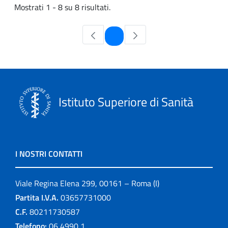
Mostrati 1 - 8 su 8 risultati.
Pagina
1
Istituto Superiore di Sanità
I NOSTRI CONTATTI
Viale Regina Elena 299, 00161 – Roma (I)
Partita I.V.A.
03657731000
C.F.
80211730587
Telefono:
06 4990 1