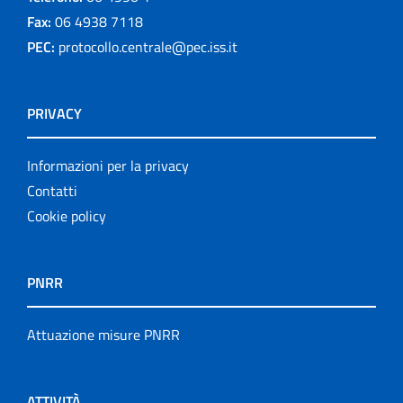
Fax:
06 4938 7118
PEC:
protocollo.centrale@pec.iss.it
PRIVACY
Informazioni per la privacy
Contatti
Cookie policy
PNRR
Attuazione misure PNRR
ATTIVITÀ