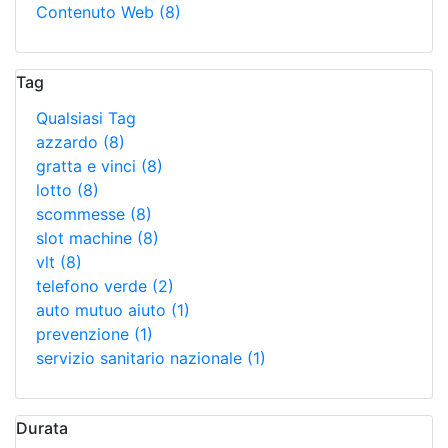
Contenuto Web
(8)
Tag
Qualsiasi Tag
azzardo
(8)
gratta e vinci
(8)
lotto
(8)
scommesse
(8)
slot machine
(8)
vlt
(8)
telefono verde
(2)
auto mutuo aiuto
(1)
prevenzione
(1)
servizio sanitario nazionale
(1)
Durata