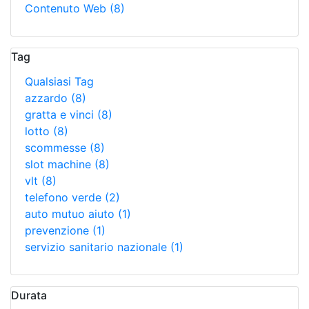
Contenuto Web
(8)
Tag
Qualsiasi Tag
azzardo
(8)
gratta e vinci
(8)
lotto
(8)
scommesse
(8)
slot machine
(8)
vlt
(8)
telefono verde
(2)
auto mutuo aiuto
(1)
prevenzione
(1)
servizio sanitario nazionale
(1)
Durata