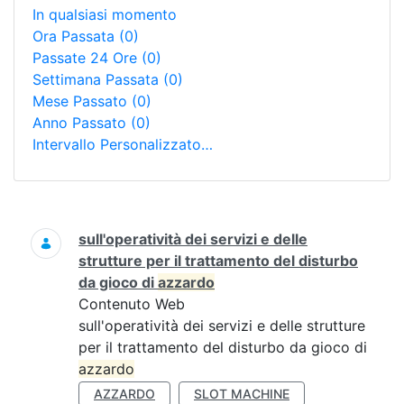
In qualsiasi momento
Ora Passata
(0)
Passate 24 Ore
(0)
Settimana Passata
(0)
Mese Passato
(0)
Anno Passato
(0)
Intervallo Personalizzato…
Ricerca
sull'operatività dei servizi e delle
strutture per il trattamento del disturbo
da gioco di
azzardo
Contenuto Web
sull'operatività dei servizi e delle strutture
per il trattamento del disturbo da gioco di
azzardo
AZZARDO
SLOT MACHINE