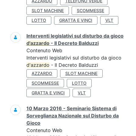
AZZARDO
TELEFONO VERDE
SLOT MACHINE
SCOMMESSE
LOTTO
GRATTA E VINCI
VLT
Interventi legislativi sul disturbo da gioco
d'azzardo
- Il Decreto Balduzzi
Contenuto Web
Interventi legislativi sul disturbo da gioco
d'azzardo
- Il Decreto Balduzzi
AZZARDO
SLOT MACHINE
SCOMMESSE
LOTTO
GRATTA E VINCI
VLT
10 Marzo 2016 - Seminario Sistema di
Sorveglianza Nazionale sul Disturbo da
Gioco
Contenuto Web