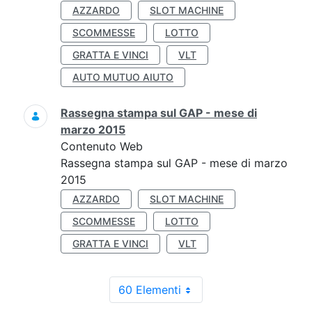
AZZARDO
SLOT MACHINE
SCOMMESSE
LOTTO
GRATTA E VINCI
VLT
AUTO MUTUO AIUTO
Rassegna stampa sul GAP - mese di
marzo 2015
Contenuto Web
Rassegna stampa sul GAP - mese di marzo
2015
AZZARDO
SLOT MACHINE
SCOMMESSE
LOTTO
GRATTA E VINCI
VLT
60 Elementi