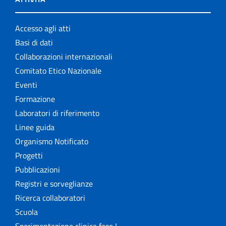
Accesso agli atti
Basi di dati
Collaborazioni internazionali
Comitato Etico Nazionale
Eventi
Formazione
Laboratori di riferimento
Linee guida
Organismo Notificato
Progetti
Pubblicazioni
Registri e sorveglianze
Ricerca collaboratori
Scuola